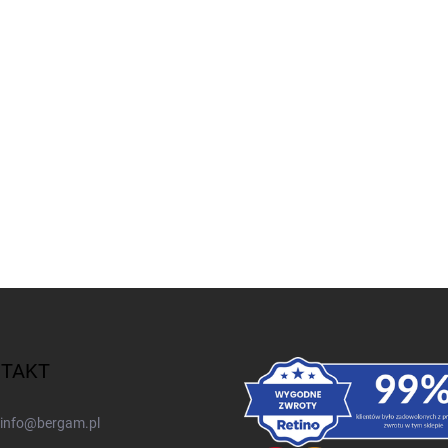
74,77 zł
TAKT
info
@
bergam.pl