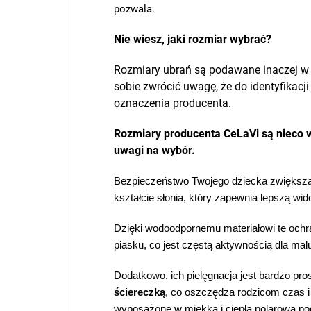
pozwala.
Nie wiesz, jaki rozmiar wybrać?
Rozmiary ubrań są podawane inaczej w
sobie zwrócić uwagę, że do identyfikac
oznaczenia producenta.
Rozmiary producenta
CeLaVi są nieco w
uwagi na wybór.
Bezpieczeństwo Twojego dziecka zwiększ
kształcie słonia, który zapewnia lepszą w
Dzięki wodoodpornemu materiałowi te och
piasku, co jest częstą aktywnością dla ma
Dodatkowo, ich pielęgnacja jest bardzo pro
ściereczką
, co oszczędza rodzicom czas i
wyposażone w miękką i ciepłą polarową p