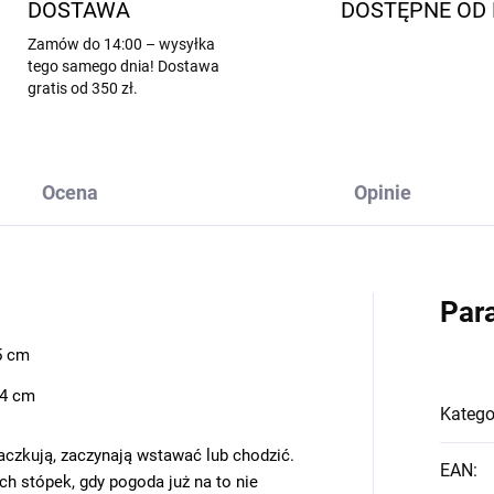
DOSTAWA
DOSTĘPNE OD 
Zamów do 14:00 – wysyłka
tego samego dnia! Dostawa
gratis od 350 zł.
Ocena
Opinie
Par
5 cm
14 cm
Katego
raczkują, zaczynają wstawać lub chodzić.
EAN
:
ych stópek, gdy pogoda już na to nie