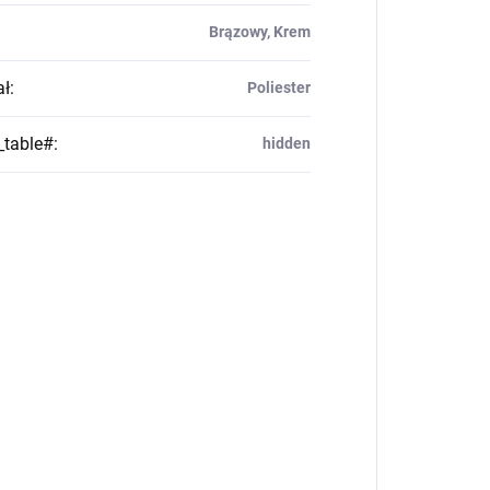
Brązowy, Krem
ał
:
Poliester
_table#
:
hidden