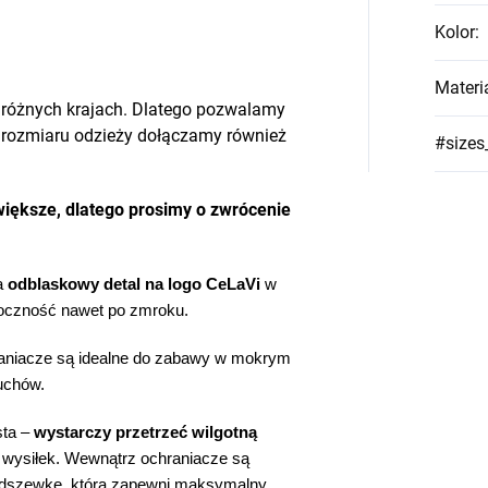
Kolor
:
Materi
 różnych krajach. Dlatego pozwalamy
ji rozmiaru odzieży dołączamy również
#sizes
iększe, dlatego prosimy o zwrócenie
a
odblaskowy detal na logo CeLaVi
w
idoczność nawet po zmroku.
raniacze są idealne do zabawy w mokrym
luchów.
sta –
wystarczy przetrzeć wilgotną
 wysiłek. Wewnątrz ochraniacze są
odszewkę, która zapewni maksymalny