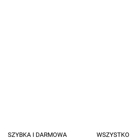
buciki są idealne do noszeni
do mokrego piasku 
dzieci
wodoodporne buciki dziecięc
wewnątrz miękka i przyjem
materiał zewnętrzny: Poliur
klejone szwy
buciki nie są w stanie pełnić 
konserwacja jest bardzo łat
INFORMACJE SZCZEGÓŁOWE
SZYBKA I DARMOWA
WSZYSTKO