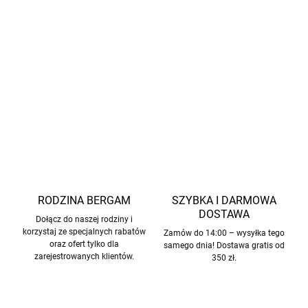
bambusowych, które są
przetwarzane mechanicznie
bez użycia chemikaliów
(często można spotkać się z
nazwą
wiskoza bambusowa
, która jest produkowana
przy użyciu procesu chemicznego).
INFORMACJE SZCZEGÓŁOWE
ZADAJ PYTANIE
POWIADOM MNIE
RODZINA BERGAM
SZYBKA I DARMOWA
DOSTAWA
Dołącz do naszej rodziny i
korzystaj ze specjalnych rabatów
Zamów do 14:00 – wysyłka tego
oraz ofert tylko dla
samego dnia! Dostawa gratis od
zarejestrowanych klientów.
350 zł.