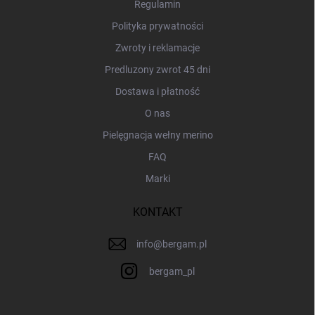
a
Regulamin
Polityka prywatności
Zwroty i reklamacje
Predluzony zwrot 45 dni
Dostawa i płatność
O nas
Pielęgnacja wełny merino
FAQ
Marki
KONTAKT
info
@
bergam.pl
bergam_pl