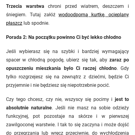
Trzecia warstwa
chroni przed wiatrem, deszczem i
śniegiem. Tutaj załóż
wodoodporną kurtkę, ocieplany
płaszcz
lub spodnie.
Porada 2: Na początku powinno Ci być lekko chłodno
Jeśli wybierasz się na szybki i bardziej wymagający
spacer w chłodną pogodę, ubierz się tak, aby
zaraz po
opuszczeniu mieszkania było Ci raczej chłodno
. Gdy
tylko rozgrzejesz się na zewnątrz z dziećmi, będzie Ci
przyjemnie i nie będziesz się niepotrzebnie pocić.
Czy tego chcesz, czy nie, wszyscy się pocimy i
jest to
absolutnie naturalne
. Jeśli nie masz na sobie odzieży
funkcyjnej, pot pozostaje na skórze i w pierwszej
zawilgoconej warstwie. I tak to się zaczyna i może dojść
do przegrzania lub wręcz przeciwnie, do wychłodzenia