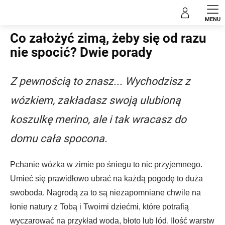
Przejść
Blog
do
treści
Co założyć zimą, żeby się od razu
nie spocić? Dwie porady
Z pewnością to znasz... Wychodzisz z
wózkiem, zakładasz swoją ulubioną
koszulkę merino, ale i tak wracasz do
domu cała spocona.
Pchanie wózka w zimie po śniegu to nic przyjemnego.
Umieć się prawidłowo ubrać na każdą pogodę to duża
swoboda. Nagrodą za to są niezapomniane chwile na
łonie natury z Tobą i Twoimi dziećmi, które potrafią
wyczarować na przykład woda, błoto lub lód. Ilość warstw