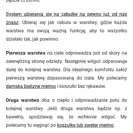
będzie Ci zimno.
System ubierania się na cebulkę na pewno już od nas
znasz
.
Ubieraj się jak cebula w warstwy, gdzie każda
warstwa ma swoją ważną funkcję, aby to wszystko
działało tak, jak powinno.
Pierwsza warstwa
na ciele odprowadza pot od skóry na
zewnętrzną stronę odzieży. Następnie wilgoć odparowuje
dalej do kolejnej warstwy. Dla idealnego komfortu załóż
pierwszą warstwę dopasowaną do ciała. My polecamy
damską bieliznę merino
i koszulki bez rękawów.
Druga warstwa
dba o ciepło i odprowadzanie potu do
kolejnej warstwy. Jeśli druga warstwa będzie np. z
bawełny, spodziewaj się, że wchłonie wilgoć. My
polecamy tu sięgnąć po
koszulkę lub sweter merino
.